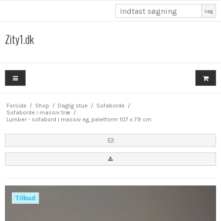
Søg
Zity1.dk
Forside
/
Shop
/
Daglig stue
/
Sofaborde
/
Sofaborde i massiv træ
/
Lumber - sofabord i massiv eg, paletform 107 x 79 cm
Tilbud