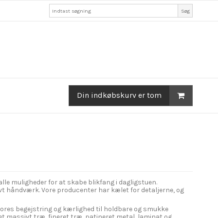
Søg
Din indkøbskurv er tom
lle muligheder for at skabe blikfang i dagligstuen.
vt håndværk. Vore producenter har kælet for detaljerne, og
. Vores begejstring og kærlighed til holdbare og smukke
t massivt træ, fineret træ, patineret metal, laminat og