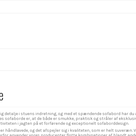
e
tig detalje i stuens indretning, og med et spændende sofabord har du a
s sofaborde er, at de både er smukke, praktisk og stråler af eksklusi
tiviteten i jagten på et forførende og exceptionelt sofaborddesign.
 er håndlavede, og det afspejler sig i kvaliteten, som er helt suveræn
Derfor anvender vores producenter flotte kombinationer af blandt ande