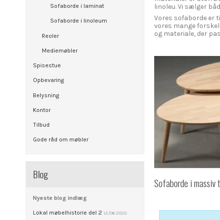
linoleu. Vi sælger b
Sofaborde i laminat
Vores sofaborde er ti
Sofaborde i linoleum
vores mange forskell
og materiale, der pass
Reoler
Mediemøbler
Spisestue
Opbevaring
Belysning
Kontor
Tilbud
Gode råd om møbler
Blog
Sofaborde i massiv 
Nyeste blog indlæg
Lokal møbelhistorie del 2
12/06 2020