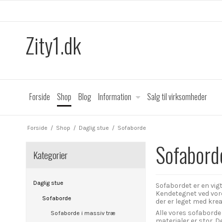
Zity1.dk
Forside
Shop
Blog
Information
Salg til virksomheder
Forside
/
Shop
/
Daglig stue
/
Sofaborde
Sofabord
Kategorier
Daglig stue
Sofabordet er en vig
Kendetegnet ved vore
Sofaborde
der er leget med krea
Alle vores sofaborde
Sofaborde i massiv træ
materialer er stor. 