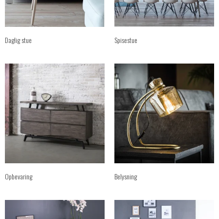
Daglig stue
Spisestue
Opbevaring
Belysning