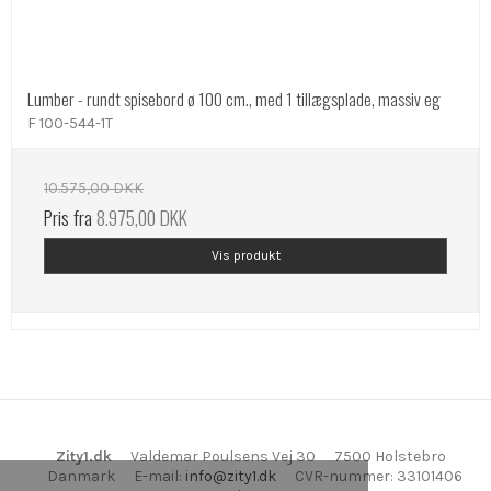
Lumber - rundt spisebord ø 100 cm., med 1 tillægsplade, massiv eg
F 100-544-1T
10.575,00 DKK
Pris fra
8.975,00 DKK
Vis produkt
Zity1.dk
Valdemar Poulsens Vej 30
7500 Holstebro
Danmark
E-mail
:
info@zity1.dk
CVR-nummer
:
33101406