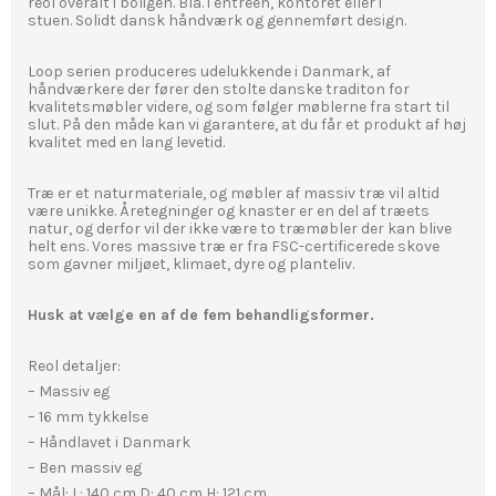
reol overalt i boligen. Bla. i entreén, kontoret eller i
stuen. Solidt dansk håndværk og gennemført design.
Loop serien produceres udelukkende i Danmark, af
håndværkere der fører den stolte danske traditon for
kvalitetsmøbler videre, og som følger møblerne fra start til
slut. På den måde kan vi garantere, at du får et produkt af høj
kvalitet med en lang levetid.
Træ er et naturmateriale, og møbler af massiv træ vil altid
være unikke. Åretegninger og knaster er en del af træets
natur, og derfor vil der ikke være to træmøbler der kan blive
helt ens. Vores massive træ er fra FSC-certificerede skove
som gavner miljøet, klimaet, dyre og planteliv.
Husk at vælge en af de fem behandligsformer.
Reol detaljer:
– Massiv eg
– 16 mm tykkelse
– Håndlavet i Danmark
– Ben massiv eg
– Mål: L: 140 cm D: 40 cm H: 121 cm