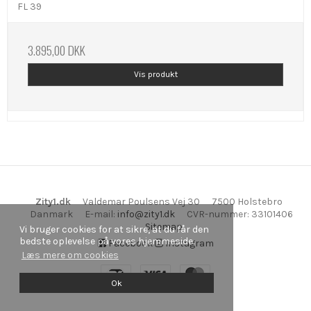
FL 39
3.895,00 DKK
Vis produkt
Zity1.dk
Valdemar Poulsens Vej 30
7500 Holstebro
Danmark
E-mail
:
info@zity1.dk
CVR-nummer
:
33101406
Sitemap
Vi bruger cookies for at sikre, at du får den
bedste oplevelse på vores hjemmeside.
Facebook
Instagram
Læs mere om cookies
Ok