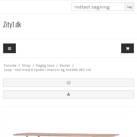
Søg
Zity1.dk
Forside
/
Shop
/
Daglig stue
/
Reoler
/
Loop - reol med 4 hylder i massiv eg, bredde 140 cm