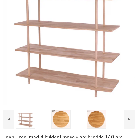
Loop - reol med 4 hylder i massiv eg, bredde 140 cm