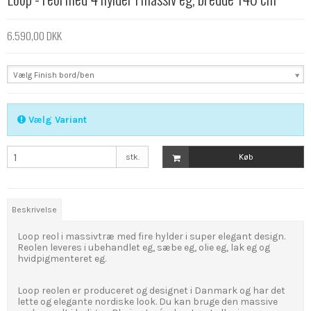
6.590,00 DKK
Vælg Finish bord/ben
Vælg Variant
stk.
Køb
Beskrivelse
Loop reol i massivtræ med fire hylder i super elegant design.
Reolen leveres i ubehandlet eg, sæbe eg, olie eg, lak eg og
hvidpigmenteret eg.
Loop reolen er produceret og designet i Danmark og har det
lette og elegante nordiske look. Du kan bruge den massive