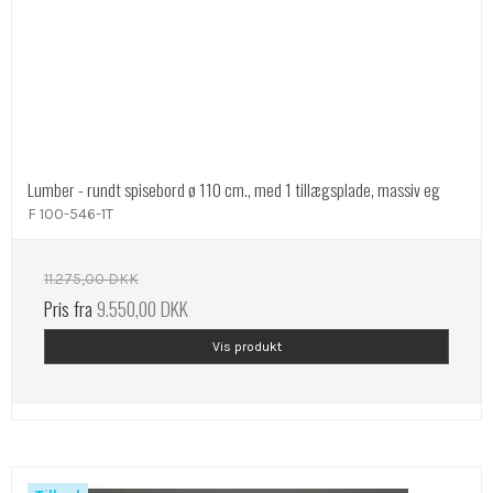
Lumber - rundt spisebord ø 110 cm., med 1 tillægsplade, massiv eg
F 100-546-1T
11.275,00 DKK
Pris fra
9.550,00 DKK
Vis produkt